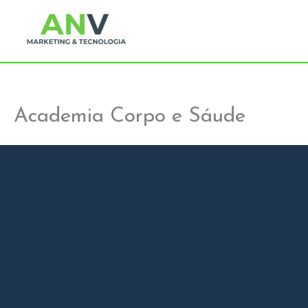
Ir
para
o
conteúdo
Academia Corpo e Sáude