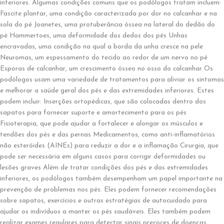
inferiores. Algumas condições comuns que os podólogos tratam incluem:
Fascite plantar, uma condição caracterizada por dor no calcanhar e na
sola do pé Joanetes, uma protuberância óssea na lateral do dedão do
pé Hammertoes, uma deformidade dos dedos dos pés Unhas
encravadas, uma condição na qual a borda da unha cresce na pele
Neuromas, um espessamento do tecido ao redor de um nervo no pé
Esporas de calcanhar, um crescimento ósseo no osso do calcanhar Os
podólogos usam uma variedade de tratamentos para aliviar os sintomas
e melhorar a saúde geral dos pés e das extremidades inferiores. Estes
podem incluir: Inserções ortopédicas, que são colocadas dentro dos
sapatos para fornecer suporte e amortecimento para os pés
Fisioterapia, que pode ajudar a fortalecer e alongar os músculos e
tendões dos pés e das pernas Medicamentos, como anti-inflamatórios
não esteróides (AINEs) para reduzir a dor e a inflamação Cirurgia, que
pode ser necessária em alguns casos para corrigir deformidades ou
lesões graves Além de tratar condições dos pés e das extremidades
inferiores, os podólogos também desempenham um papel importante na
prevenção de problemas nos pés. Eles podem fornecer recomendações
sobre sapatos, exercícios e outras estratégias de autocuidado para
ajudar os indivíduos a manter os pés saudáveis. Eles também podem
realizar exames regulares para detectar sinais precoces de doenças